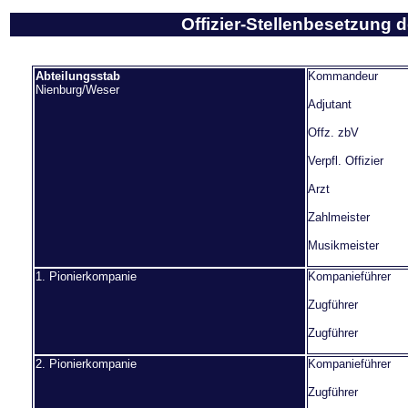
Offizier-Stellenbesetzung 
Abteilungsstab
Kommandeur
Nienburg/Weser
Adjutant
Offz. zbV
Verpfl. Offizier
Arzt
Zahlmeister
Musikmeister
1. Pionierkompanie
Kompanieführer
Zugführer
Zugführer
2. Pionierkompanie
Kompanieführer
Zugführer