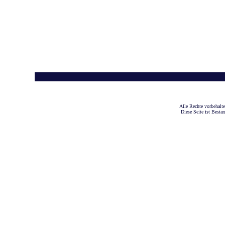
A
lle Rechte vorbehalt
Diese Seite ist Besta