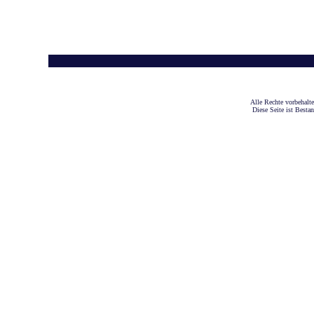
A
lle Rechte vorbehalt
Diese Seite ist Besta